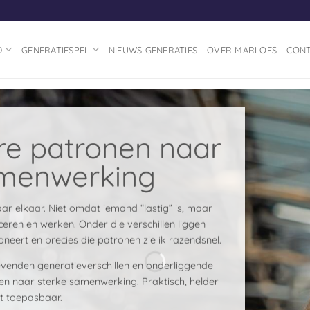
D
GENERATIESPEL
NIEUWS GENERATIES
OVER MARLOES
CON
re patronen naar
amenwerking
r elkaar. Niet omdat iemand “lastig” is, maar
ren en werken. Onder die verschillen liggen
neert en precies die patronen zie ik razendsnel.
gevenden generatieverschillen en onderliggende
len naar sterke samenwerking. Praktisch, helder
ct toepasbaar.