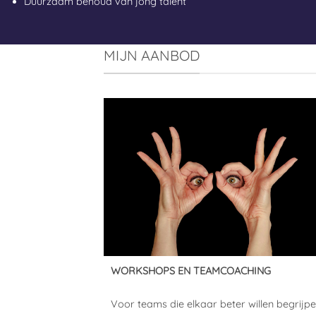
Duurzaam behoud van jong talent
MIJN AANBOD
WORKSHOPS EN TEAMCOACHING
Voor teams die elkaar beter willen begrijp