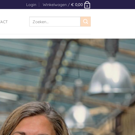
Login
Winkelwagen /
€
0,00
0
Zoeken
TACT
naar: