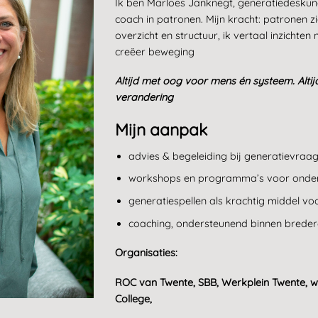
Ik ben Marloes Janknegt, generatiedesku
coach in patronen. Mijn kracht: patronen 
overzicht en structuur, ik vertaal inzichten
creëer beweging
Altijd met oog voor mens én systeem. Alti
verandering
Mijn aanpak
advies & begeleiding bij generatievraa
workshops en programma’s voor onderw
generatiespellen als krachtig middel voo
coaching, ondersteunend binnen breder
Organisaties:
ROC van Twente, SBB, Werkplein Twente, w
College,