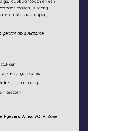
ndige, loopbaancoach en een
zichtbaar maken, ik breng
 naar praktische stappen, ik
jd gericht op duurzame
gstukken
ijs en organisaties
r inzicht en dialoog
e trajecten
erkgevers, Artez, VOTA, Zone