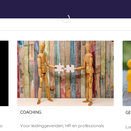
COACHING
GE
Voor leidinggevenden, HR en professionals
en
Lu