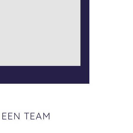
WERK
 EEN TEAM