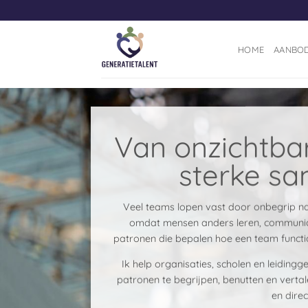
Ga
naar
inhoud
HOME
AANBO
Van onzichtba
sterke s
Veel teams lopen vast door onbegrip naa
omdat mensen anders leren, communice
patronen die bepalen hoe een team functio
Ik help organisaties, scholen en leiding
patronen te begrijpen, benutten en verta
en dire