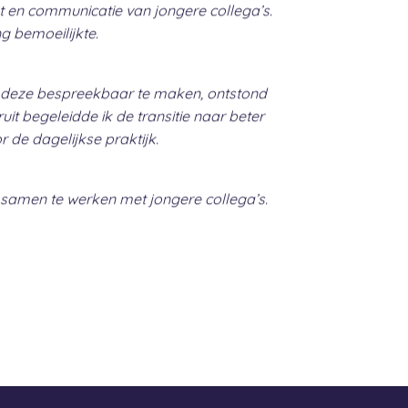
et en communicatie van jongere collega’s.
Werkgevers merkt
g bemoeilijkte.
r deze bespreekbaar te maken, ontstond
Ik begeleidde 
it begeleidde ik de transitie naar beter
jongere medew
de dagelijkse praktijk.
 samen te werken met jongere collega’s.
Meer wederzijds