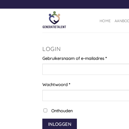
Ga
naar
inhoud
HOME
AANBO
LOGIN
Vereist
Gebruikersnaam of e-mailadres
*
Vereist
Wachtwoord
*
Onthouden
INLOGGEN