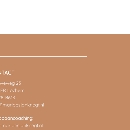
NTACT
uweweg 23
 ER Lochem
2844618
@marloesjanknegt.nl
pbaancoaching
:
marloesjanknegt.nl