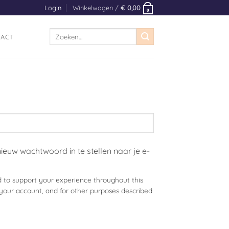
Login
Winkelwagen /
€
0,00
0
Zoeken
TACT
naar:
ieuw wachtwoord in te stellen naar je e-
d to support your experience throughout this
your account, and for other purposes described