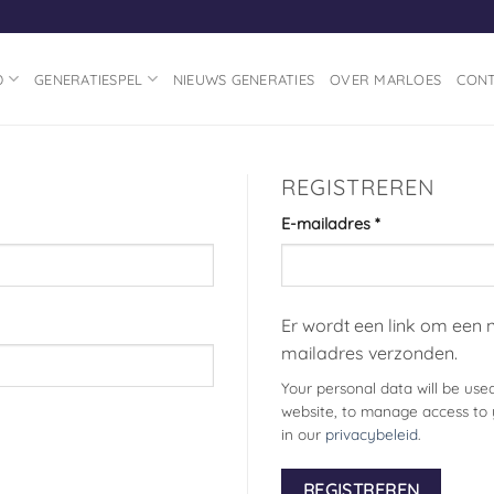
D
GENERATIESPEL
NIEUWS GENERATIES
OVER MARLOES
CON
REGISTREREN
Vereist
E-mailadres
*
Er wordt een link om een n
mailadres verzonden.
Your personal data will be use
website, to manage access to 
in our
privacybeleid
.
REGISTREREN