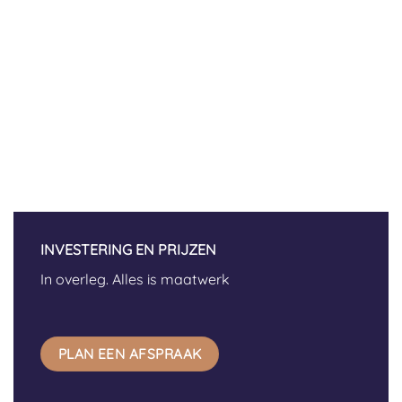
H
m
k
g
INVESTERING EN PRIJZEN
In overleg. Alles is maatwerk
PLAN EEN AFSPRAAK