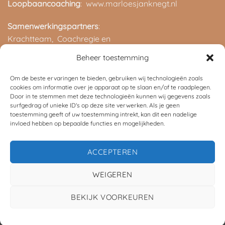
Loopbaancoaching
: www.marloesjanknegt.nl
Samenwerkingspartners
:
Krachtteam,
Coachregie en
ROC van Twente
Beheer toestemming
Om de beste ervaringen te bieden, gebruiken wij technologieën zoals
cookies om informatie over je apparaat op te slaan en/of te raadplegen.
Door in te stemmen met deze technologieën kunnen wij gegevens zoals
surfgedrag of unieke ID's op deze site verwerken. Als je geen
toestemming geeft of uw toestemming intrekt, kan dit een nadelige
invloed hebben op bepaalde functies en mogelijkheden.
©
2026 UX Themes
ACCEPTEREN
TERMS
PRIVACY
COOKIES
WEIGEREN
BEKIJK VOORKEUREN