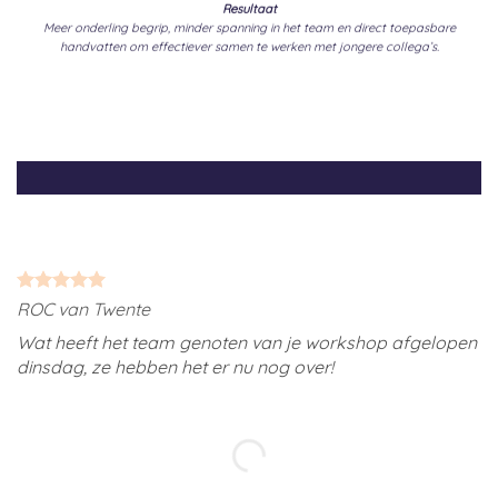
Resultaat
Meer onderling begrip, minder spanning in het team en direct toepasbare
handvatten om effectiever samen te werken met jongere collega’s.
ROC van Twente
A
Wat heeft het team genoten van je workshop afgelopen
O
dinsdag, ze hebben het er nu nog over!
w
‘
n
z
e
s