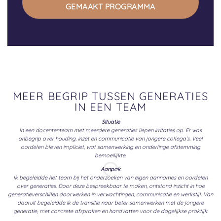
GEMAAKT PROGRAMMA
MEER BEGRIP TUSSEN GENERATIES
IN EEN TEAM
Situatie
In een docententeam met meerdere generaties liepen irritaties op. Er was
onbegrip over houding, inzet en communicatie van jongere collega’s. Veel
oordelen bleven impliciet, wat samenwerking en onderlinge afstemming
bemoeilijkte.
Aanpak
Ik begeleidde het team bij het onderzoeken van eigen aannames en oordelen
over generaties. Door deze bespreekbaar te maken, ontstond inzicht in hoe
generatieverschillen doorwerken in verwachtingen, communicatie en werkstijl. Van
daaruit begeleidde ik de transitie naar beter samenwerken met de jongere
generatie, met concrete afspraken en handvatten voor de dagelijkse praktijk.