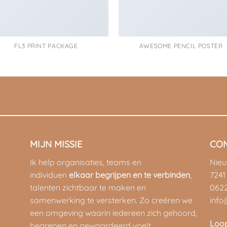
FL3 PRINT PACKAGE
AWESOME PENCIL POSTER
MIJN MISSIE
CO
Ik help organisaties, teams en
Nie
individuen
elkaar begrijpen en te verbinden
,
7241
talenten zichtbaar te maken en
062
samenwerking te versterken. Zo creëren we
info
een omgeving waarin iedereen zich gehoord,
Loo
begrepen en gewaardeerd voelt.