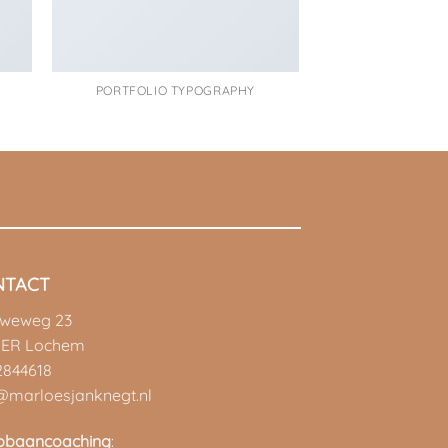
PORTFOLIO TYPOGRAPHY
FLATSOME PO
NTACT
uweweg 23
 ER Lochem
2844618
@marloesjanknegt.nl
pbaancoaching
: