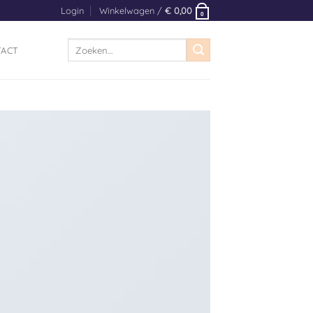
Login
Winkelwagen /
€
0,00
0
Zoeken
TACT
naar: