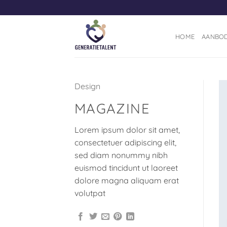
Ga
naar
inhoud
HOME
AANBO
Design
MAGAZINE
Lorem ipsum dolor sit amet,
consectetuer adipiscing elit,
sed diam nonummy nibh
euismod tincidunt ut laoreet
dolore magna aliquam erat
volutpat