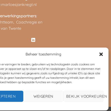
marloesjanknegt.nl
enwerkingspartners
:
chtteam,
Coachregie en
 van Twente
Beheer toestemming
 ervaringen te bieden, gebruiken wij technologieën zoals cookies om
over je apparaat op te slaan en/of te raadplegen. Door in te stemmen met
logieën kunnen wij gegevens zoals surfgedrag of unieke ID's op deze site
Als je geen toestemming geeft of uw toestemming intrekt, kan dit een
vloed hebben op bepaalde functies en mogelijkheden.
EPTEREN
WEIGEREN
BEKIJK VOORKEUREN