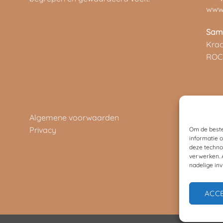
www.
Sam
Kra
ROC
Algemene voorwaarden
Privacy
Om de beste
informatie 
deze techno
verwerken. 
nadelige in
ACC