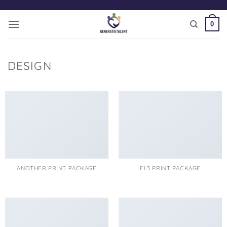
Ga
naar
0
inhoud
DESIGN
ANOTHER PRINT PACKAGE
FL3 PRINT PACKAGE