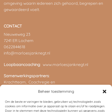
omgeving waarin iedereen zich gehoord, begrepen en
gewaardeerd voelt.
CONTACT
Nieuweweg 23
7241 ER Lochem
0622844618
info@marloesjanknegt.nl
Loopbaancoaching
: www.marloesjanknegt.nl
Samenwerkingspartners
:
Krachtteam,
Coachregie en
ROC van Twente
Beheer toestemming
Om de beste ervaringen te bieden, gebruiken wij technologieën zoals
cookies om informatie over je apparaat op te slaan en/of te raadplegen.
Door in te stemmen met deze technologieën kunnen wij gegevens zoals