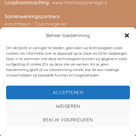
Loopbaancoaching
: www.marloesjanknegt.nl
Samenwerkingspartners
:
Krachtteam,
Coachregie en
ROC van Twente
Beheer toestemming
Om de beste ervaringen te bieden, gebruiken wij technologieën zoals
cookies om informatie over je apparaat op te slaan en/of te raadplegen.
Door in te stemmen met deze technologieën kunnen wij gegevens zoals
surfgedrag of unieke ID's op deze site verwerken. Als je geen
toestemming geeft of uw toestemming intrekt, kan dit een nadelige
invloed hebben op bepaalde functies en mogelijkheden.
©
2026 UX Themes
ACCEPTEREN
TERMS
PRIVACY
COOKIES
WEIGEREN
BEKIJK VOORKEUREN