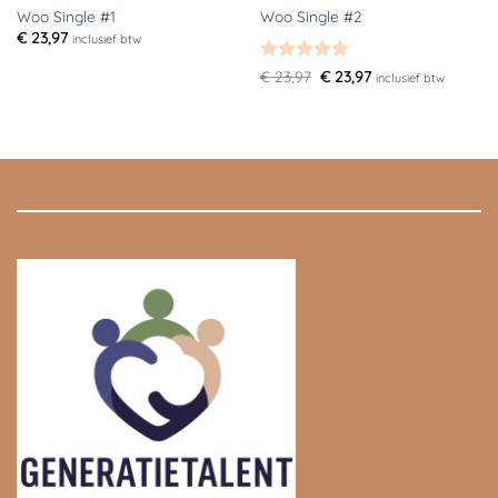
Woo Single #1
Woo Single #2
€
23,97
inclusief btw
Gewaardeerd
Oorspronkelijke
Huidige
€
23,97
€
23,97
inclusief btw
prijs
prijs
4.75
uit 5
was:
is:
€ 23,97.
€ 23,97.