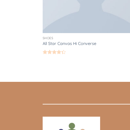
SHOES
All Star Canvas Hi Converse
Gewaardeerd
4.33
uit 5