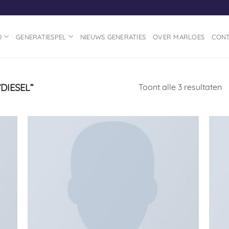
D
GENERATIESPEL
NIEUWS GENERATIES
OVER MARLOES
CON
DIESEL”
Toont alle 3 resultaten
gen
Toevoegen
aan
ijst
verlanglijst