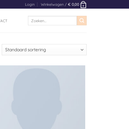
Login
Winkelwagen /
€
0,00
0
Zoeken
TACT
naar:
Toevoegen
aan
verlanglijst