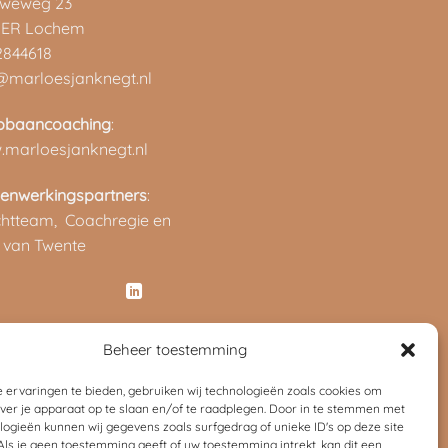
uweweg 23
 ER Lochem
2844618
@marloesjanknegt.nl
pbaancoaching
:
marloesjanknegt.nl
enwerkingspartners
:
chtteam,
Coachregie en
 van Twente
Beheer toestemming
 ervaringen te bieden, gebruiken wij technologieën zoals cookies om
over je apparaat op te slaan en/of te raadplegen. Door in te stemmen met
logieën kunnen wij gegevens zoals surfgedrag of unieke ID's op deze site
Als je geen toestemming geeft of uw toestemming intrekt, kan dit een