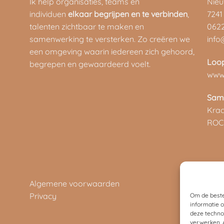
Ik help organisaties, teams en
Nie
individuen
elkaar begrijpen en te verbinden
,
7241
talenten zichtbaar te maken en
062
samenwerking te versterken. Zo creëren we
info
een omgeving waarin iedereen zich gehoord,
Loo
begrepen en gewaardeerd voelt.
www.
Sam
Kra
ROC
Algemene voorwaarden
Privacy
Om de beste
informatie 
deze techno
verwerken. 