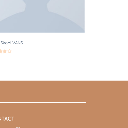
 Skool VANS
rdeerd
it
NTACT