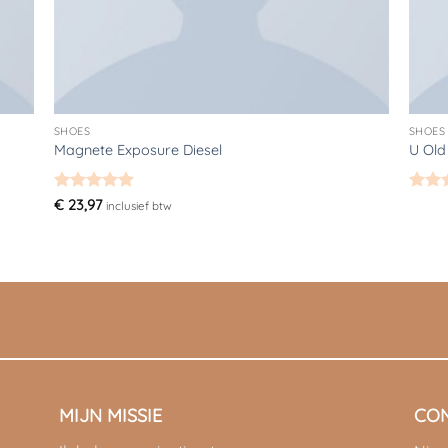
SHOES
SHOES
Magnete Exposure Diesel
U Old
Gewaardeerd
Gewaa
€
23,97
inclusief btw
5
uit 5
3.67
u
5
MIJN MISSIE
CO