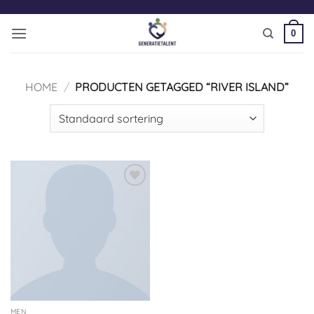
Ga
naar
0
inhoud
HOME
/
PRODUCTEN GETAGGED “RIVER ISLAND”
Toevoegen
aan
verlanglijst
MEN