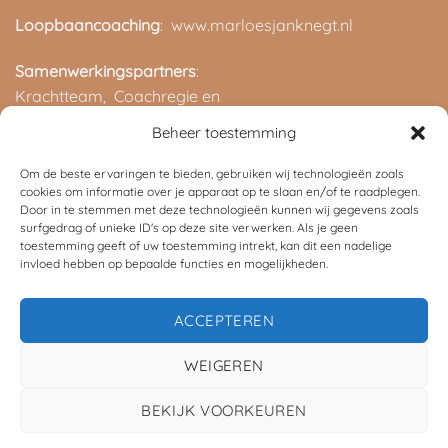
Loopbaancoaching
: www.marloesjanknegt.nl
Samenwerkingspartners
:
Krachtteam,
Coachregie en
ROC van Twente
Beheer toestemming
Om de beste ervaringen te bieden, gebruiken wij technologieën zoals
cookies om informatie over je apparaat op te slaan en/of te raadplegen.
Door in te stemmen met deze technologieën kunnen wij gegevens zoals
surfgedrag of unieke ID's op deze site verwerken. Als je geen
toestemming geeft of uw toestemming intrekt, kan dit een nadelige
invloed hebben op bepaalde functies en mogelijkheden.
©
2026 UX Themes
ACCEPTEREN
TERMS
PRIVACY
COOKIES
WEIGEREN
BEKIJK VOORKEUREN