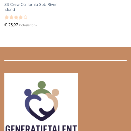
SS Crew California Sub River
Island
Gewaardeerd
€
23,97
inclusief btw
3.67
uit
5