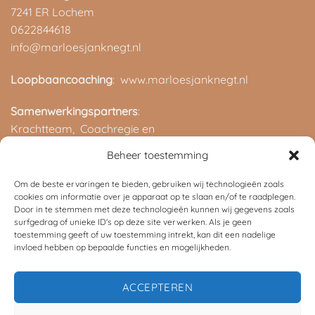
7241 ER Lochem
0622844618
info@marloesjanknegt.nl
Loopbaancoaching
: www.marloesjanknegt.nl
Samenwerkingspartners
:
Krachtteam,
Coachregie en
ROC van Twente
Beheer toestemming
Om de beste ervaringen te bieden, gebruiken wij technologieën zoals
cookies om informatie over je apparaat op te slaan en/of te raadplegen.
Door in te stemmen met deze technologieën kunnen wij gegevens zoals
surfgedrag of unieke ID's op deze site verwerken. Als je geen
toestemming geeft of uw toestemming intrekt, kan dit een nadelige
invloed hebben op bepaalde functies en mogelijkheden.
©
2026 UX Themes
ACCEPTEREN
TERMS
PRIVACY
COOKIES