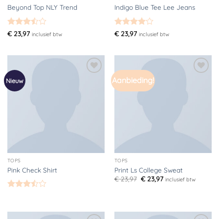
Beyond Top NLY Trend
Indigo Blue Tee Lee Jeans
Gewaardeerd
Gewaardeerd
€
23,97
€
23,97
inclusief btw
inclusief btw
3.5
uit
4
uit 5
5
Aanbieding!
Toevoegen
Toevoegen
Nieuw
aan
aan
verlanglijst
verlanglijst
TOPS
TOPS
Pink Check Shirt
Print Ls College Sweat
Oorspronkelijke
Huidige
€
23,97
€
23,97
inclusief btw
prijs
prijs
was:
is:
Gewaardeerd
€ 23,97.
€ 23,97.
3.5
uit
5