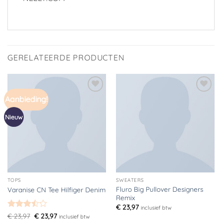
GERELATEERDE PRODUCTEN
Aanbieding!
Toevoegen
Toevoegen
aan
aan
verlanglijst
verlanglijst
Nieuw
TOPS
SWEATERS
Fluro Big Pullover Designers
Varanise CN Tee Hilfiger Denim
Remix
€
23,97
inclusief btw
Gewaardeerd
Oorspronkelijke
Huidige
€
23,97
€
23,97
inclusief btw
prijs
prijs