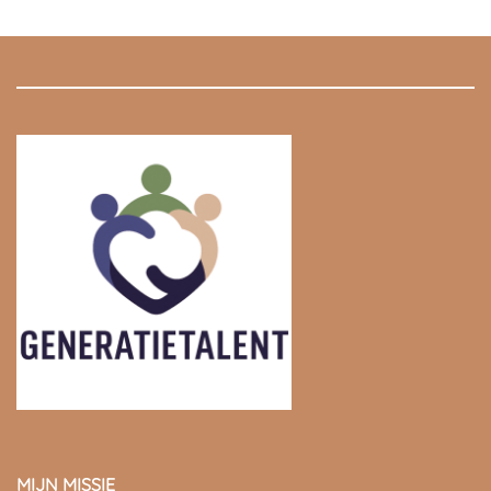
3.5
uit
was:
is:
5
€ 23,97.
€ 23,97.
MIJN MISSIE