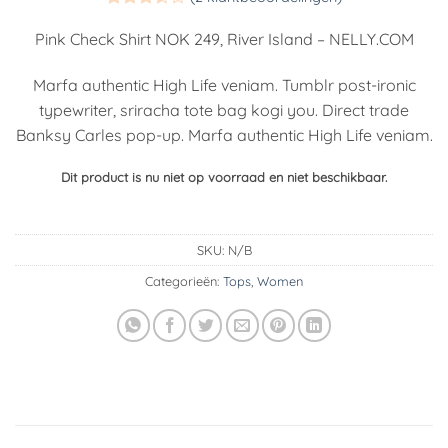
Gewaardeerd
2
3.5
op
Pink Check Shirt NOK 249, River Island – NELLY.COM
5
gebaseerd
Marfa authentic High Life veniam. Tumblr post-ironic
op
klant
waarderingen
typewriter, sriracha tote bag kogi you. Direct trade
Banksy Carles pop-up. Marfa authentic High Life veniam.
Dit product is nu niet op voorraad en niet beschikbaar.
SKU:
N/B
Categorieën:
Tops
,
Women