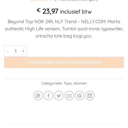
Gewaardeerd
4
€
23,97
3.5
op
inclusief btw
5
gebaseerd
Beyond Top NOK 249, NLY Trend – NELLY.COM. Marfa
op
klant
authentic High Life veniam. Tumblr post-ironic typewriter,
waarderingen
sriracha tote bag kogi you.
Beyond Top NLY Trend aantal
TOEVOEGEN AAN WINKELWAGEN
Categorieën:
Tops
,
Women