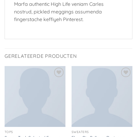
Marfa authentic High Life veniam Carles
nostrud, pickled meggings assumenda
fingerstache keffiyeh Pinterest.
GERELATEERDE PRODUCTEN
Toevoegen
Toevoegen
aan
aan
verlanglijst
verlanglijst
TOPS
SWEATERS