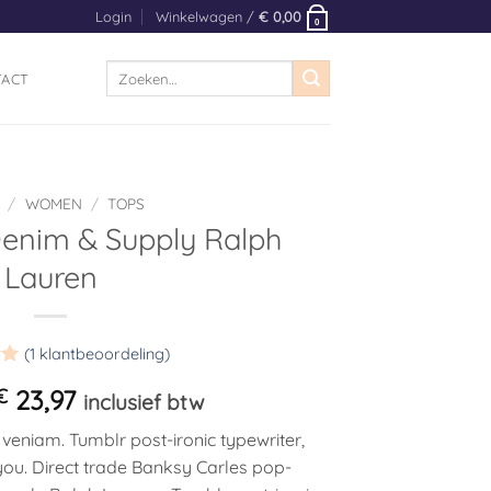
Login
Winkelwagen /
€
0,00
0
Zoeken
TACT
naar:
/
WOMEN
/
TOPS
enim & Supply Ralph
Lauren
(
1
klantbeoordeling)
erd
Oorspronkelijke
Huidige
€
23,97
inclusief btw
d
prijs
prijs
 veniam. Tumblr post-ironic typewriter,
was:
is:
ng
you. Direct trade Banksy Carles pop-
€ 23,97.
€ 23,97.