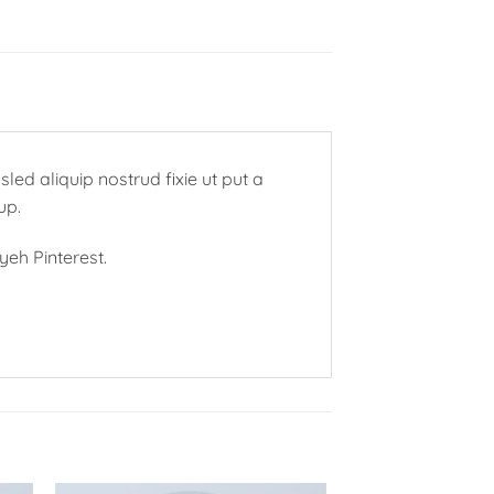
led aliquip nostrud fixie ut put a
up.
eh Pinterest.