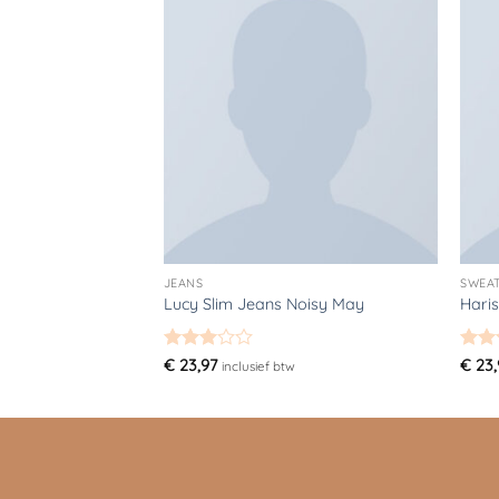
Toevoegen
aan
verlanglijst
JEANS
SWEA
Lucy Slim Jeans Noisy May
Hari
Gewaardeerd
Gewa
€
23,97
€
23,
inclusief btw
3
uit 5
4
uit