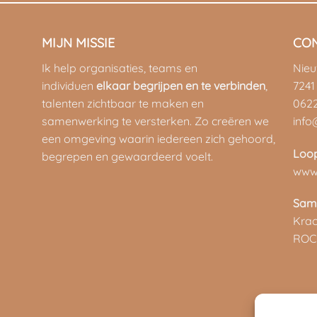
MIJN MISSIE
CO
Ik help organisaties, teams en
Nie
individuen
elkaar begrijpen en te verbinden
,
7241
talenten zichtbaar te maken en
062
samenwerking te versterken. Zo creëren we
info
een omgeving waarin iedereen zich gehoord,
Loo
begrepen en gewaardeerd voelt.
www.
Sam
Kra
ROC