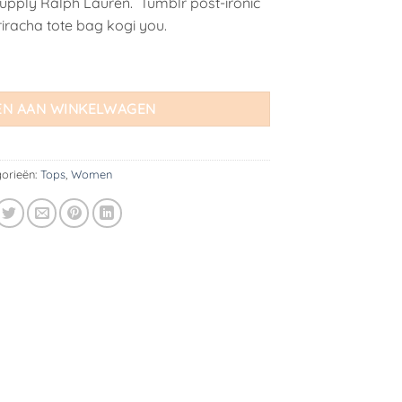
Supply Ralph Lauren. Tumblr post-ironic
riracha tote bag kogi you.
ph Lauren aantal
N AAN WINKELWAGEN
orieën:
Tops
,
Women