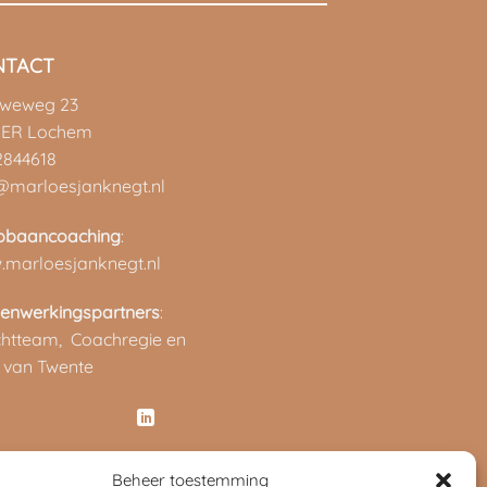
NTACT
uweweg 23
 ER Lochem
2844618
@marloesjanknegt.nl
pbaancoaching
:
marloesjanknegt.nl
enwerkingspartners
:
chtteam,
Coachregie en
 van Twente
Beheer toestemming