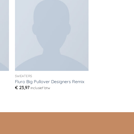
Nieuw
gen
Toevoegen
aan
jst
verlanglijst
SWEATERS
TOPS
Fluro Big Pullover Designers Remix
Pink Check Shirt
€
23,97
inclusief btw
Gewaardeerd
3.5
uit
5