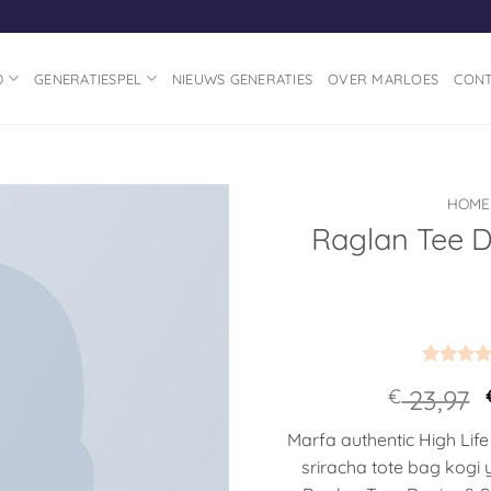
D
GENERATIESPEL
NIEUWS GENERATIES
OVER MARLOES
CON
HOME
Raglan Tee D
Toevoegen
aan
verlanglijst
Gewaarde
1
€
23,97
5
op 5
gebaseer
op
klant
Marfa authentic High Life
waarderi
sriracha tote bag kogi 