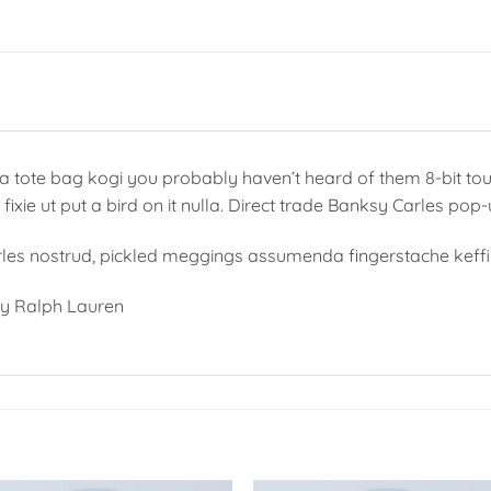
ha tote bag kogi you probably haven’t heard of them 8-bit tous
d fixie ut put a bird on it nulla. Direct trade Banksy Carles pop-
rles nostrud, pickled meggings assumenda fingerstache keffiy
y Ralph Lauren