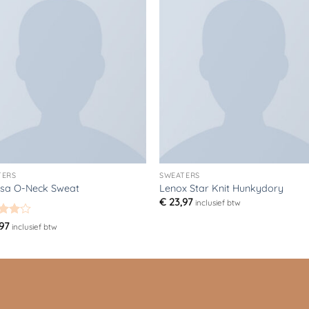
Toevoegen
Toevoe
aan
aan
verlanglijst
verlangli
TERS
SWEATERS
ssa O-Neck Sweat
Lenox Star Knit Hunkydory
€
23,97
inclusief btw
ardeerd
97
inclusief btw
 5