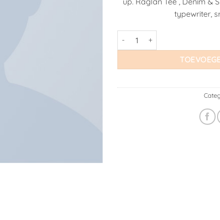
up. Raglan Tee , Denim & 
typewriter, s
Raglan Tee Denim & Supply Ral
TOEVOEGE
Categ