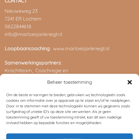
CONTACT
Nieuweweg 23
7241 ER Lochem
0622844618
info@marloesjanknegt.nl
Loopbaancoaching
: www.marloesjanknegt.nl
Samenwerkingspartners
:
Krachtteam,
Coachregie en
ROC van Twente
Beheer toestemming
Om de beste ervaringen te bieden, gebruiken wij technologieën zoals
cookies om informatie over je apparaat op te slaan en/of te raadplegen.
Door in te stemmen met deze technologieën kunnen wij gegevens zoals
surfgedrag of unieke ID's op deze site verwerken. Als je geen
toestemming geeft of uw toestemming intrekt, kan dit een nadelige
invloed hebben op bepaalde functies en mogelijkheden.
©
2026 UX Themes