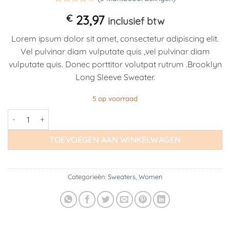
Gewaardeerd
3
€
23,97
4
op 5
inclusief btw
gebaseerd
op
klant
Lorem ipsum dolor sit amet, consectetur adipiscing elit.
waarderingen
Vel pulvinar diam vulputate quis ,vel pulvinar diam
vulputate quis. Donec porttitor volutpat rutrum .Brooklyn
Long Sleeve Sweater.
5 op voorraad
Brooklyn Long Sleeve Sweater aantal
TOEVOEGEN AAN WINKELWAGEN
Categorieën:
Sweaters
,
Women