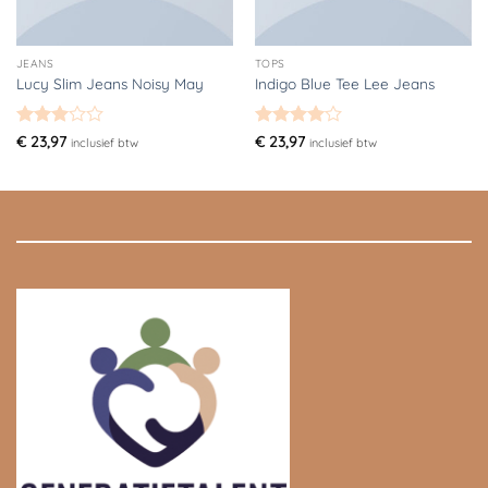
JEANS
TOPS
Lucy Slim Jeans Noisy May
Indigo Blue Tee Lee Jeans
Gewaardeerd
Gewaardeerd
€
23,97
€
23,97
inclusief btw
inclusief btw
3
uit 5
4
uit 5