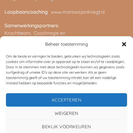
Loopbaancoaching
: www.marloesjanknegt.nl
Samenwerkingspartners
:
Krachtteam,
Coachregie en
ROC van Twente
Beheer toestemming
Om de beste ervaringen te bieden, gebruiken wij technologieën zoals
cookies om informatie over je apparaat op te slaan en/of te raadplegen.
Door in te stemmen met deze technologieën kunnen wij gegevens zoals
surfgedrag of unieke ID's op deze site verwerken. Als je geen
toestemming geeft of uw toestemming intrekt, kan dit een nadelige
invloed hebben op bepaalde functies en mogelijkheden.
©
2026 UX Themes
ACCEPTEREN
TERMS
PRIVACY
COOKIES
WEIGEREN
BEKIJK VOORKEUREN