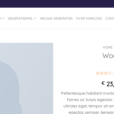
D
GENERATIESPEL
NIEUWS GENERATIES
OVER MARLOES
CON
HOME
Woo
Toevoegen
aan
verlanglijst
Gewaardee
2
€
23,
3.5
op
5
gebaseerd
Pellentesque habitant morbi
op
klant
fames ac turpis egestas. 
waardering
ultricies eget, tempor sit 
egestas semper. Aenean u