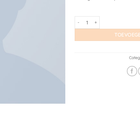
Woo Album #3 aantal
TOEVOEGE
Categ