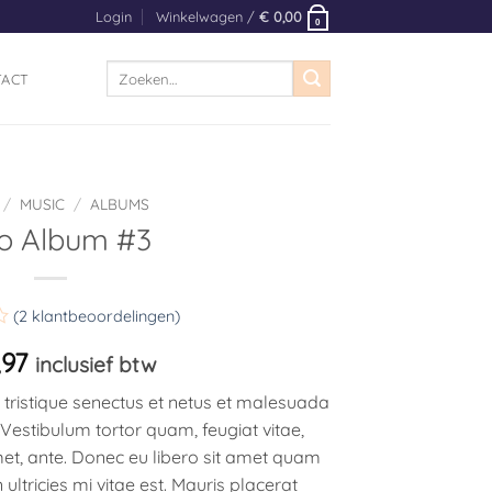
Login
Winkelwagen /
€
0,00
0
Zoeken
TACT
naar:
/
MUSIC
/
ALBUMS
 Album #3
(
2
klantbeoordelingen)
rd
97
inclusief btw
 tristique senectus et netus et malesuada
Vestibulum tortor quam, feugiat vitae,
en
amet, ante. Donec eu libero sit amet quam
ltricies mi vitae est. Mauris placerat