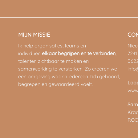
MIJN MISSIE
CO
Ik help organisaties, teams en
Nie
individuen
elkaar begrijpen en te verbinden
,
7241
talenten zichtbaar te maken en
062
samenwerking te versterken. Zo creëren we
info
een omgeving waarin iedereen zich gehoord,
Loo
begrepen en gewaardeerd voelt.
www.
Sam
Kra
ROC