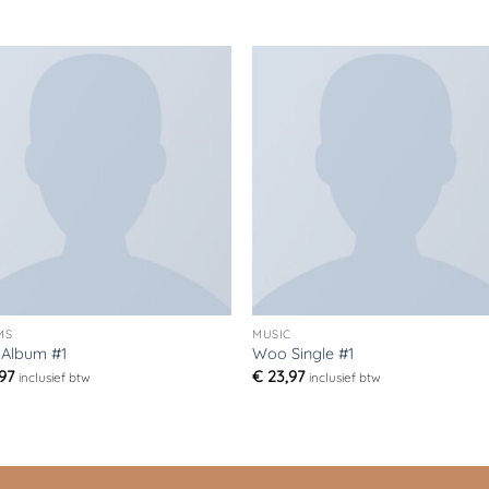
Toevoegen
Toevoe
aan
aan
verlanglijst
verlangli
MS
MUSIC
Album #1
Woo Single #1
97
€
23,97
inclusief btw
inclusief btw