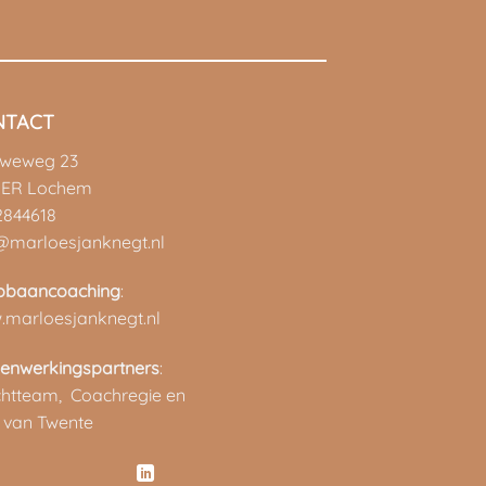
NTACT
uweweg 23
 ER Lochem
2844618
@marloesjanknegt.nl
pbaancoaching
:
marloesjanknegt.nl
enwerkingspartners
:
chtteam,
Coachregie en
 van Twente