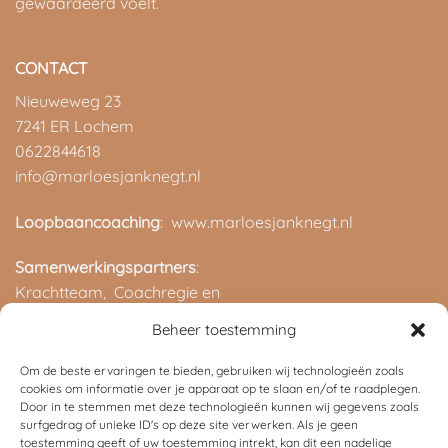
gewaardeerd voelt.
CONTACT
Nieuweweg 23
7241 ER Lochem
0622844618
info@marloesjanknegt.nl
Loopbaancoaching
: www.marloesjanknegt.nl
Samenwerkingspartners
:
Krachtteam,
Coachregie en
ROC van Twente
Beheer toestemming
Om de beste ervaringen te bieden, gebruiken wij technologieën zoals
cookies om informatie over je apparaat op te slaan en/of te raadplegen.
Door in te stemmen met deze technologieën kunnen wij gegevens zoals
surfgedrag of unieke ID's op deze site verwerken. Als je geen
toestemming geeft of uw toestemming intrekt, kan dit een nadelige