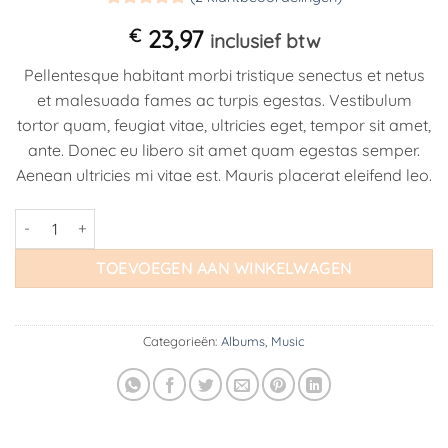
Gewaardeerd
2
€
23,97
5
op 5
inclusief btw
gebaseerd
op
klant
Pellentesque habitant morbi tristique senectus et netus
waarderingen
et malesuada fames ac turpis egestas. Vestibulum
tortor quam, feugiat vitae, ultricies eget, tempor sit amet,
ante. Donec eu libero sit amet quam egestas semper.
Aenean ultricies mi vitae est. Mauris placerat eleifend leo.
Woo Album #4 aantal
TOEVOEGEN AAN WINKELWAGEN
Categorieën:
Albums
,
Music