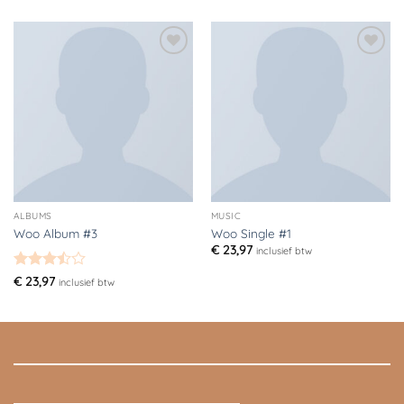
Toevoegen
Toevoegen
aan
aan
verlanglijst
verlanglijst
ALBUMS
MUSIC
Woo Album #3
Woo Single #1
€
23,97
inclusief btw
Gewaardeerd
€
23,97
inclusief btw
3.5
uit
5