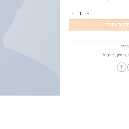
Lucy Slim Jeans Noisy May aan
TOEVOEGE
Categ
Tags:
fit
,
jeans
,