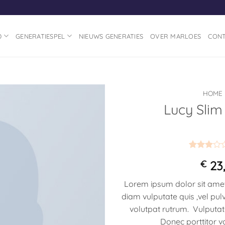
D
GENERATIESPEL
NIEUWS GENERATIES
OVER MARLOES
CON
HOME
Lucy Slim
Toevoegen
aan
verlanglijst
Gewaardee
2
€
23,
3
op 5
gebaseerd
op
Lorem ipsum dolor sit amet, 
klant
diam vulputate quis ,vel pul
waardering
volutpat rutrum. Vulputate
Donec porttitor v