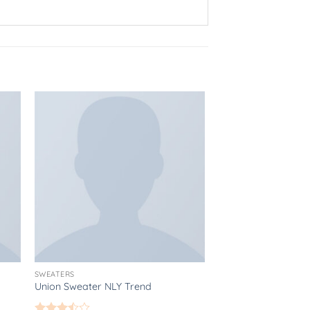
gen
Toevoegen
aan
jst
verlanglijst
SWEATERS
SWEATERS
Union Sweater NLY Trend
Harissa O-Neck Sw