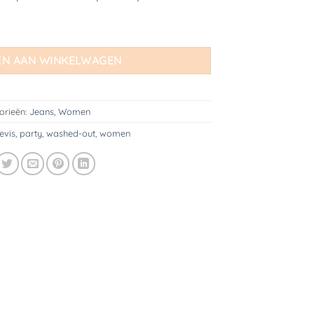
tal
N AAN WINKELWAGEN
orieën:
Jeans
,
Women
levis
,
party
,
washed-out
,
women