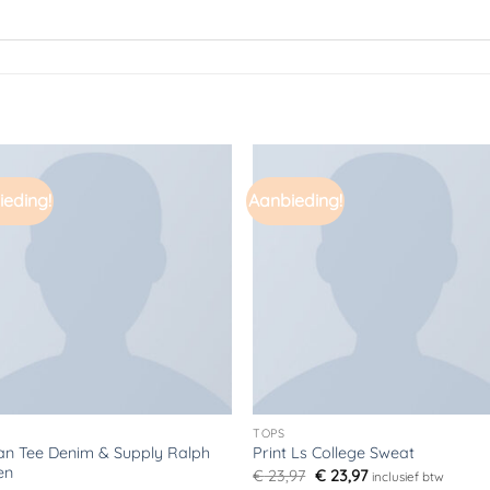
eding!
Aanbieding!
Toevoegen
Toevoe
aan
aan
verlanglijst
verlangli
TOPS
an Tee Denim & Supply Ralph
Print Ls College Sweat
en
Oorspronkelijke
Huidige
€
23,97
€
23,97
inclusief btw
prijs
prijs