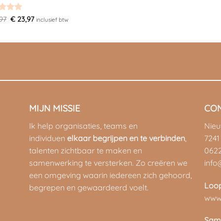
was:
is:
€ 23,97.
€ 23,97.
ardeerd
Oorspronkelijke
Huidige
97
€
23,97
inclusief btw
prijs
prijs
 5
was:
is:
€ 23,97.
€ 23,97.
MIJN MISSIE
CO
Ik help organisaties, teams en
Nie
individuen
elkaar begrijpen en te verbinden
,
7241
talenten zichtbaar te maken en
062
samenwerking te versterken. Zo creëren we
info
een omgeving waarin iedereen zich gehoord,
Loo
begrepen en gewaardeerd voelt.
www.
Sam