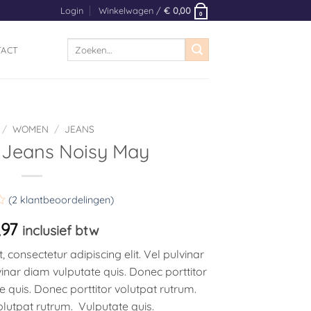
Login
Winkelwagen /
€
0,00
0
Zoeken
TACT
naar:
/
WOMEN
/
JEANS
 Jeans Noisy May
(
2
klantbeoordelingen)
rd
97
inclusief btw
consectetur adipiscing elit. Vel pulvinar
vinar diam vulputate quis. Donec porttitor
en
 quis. Donec porttitor volutpat rutrum.
olutpat rutrum. Vulputate quis.